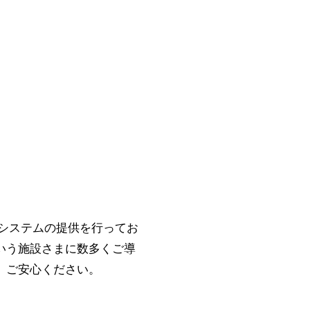
。
理システムの提供を行ってお
いう施設さまに数多くご導
、ご安心ください。