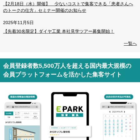
費メニュー導入のサポートをしっ
っております。
【2月18日（水）開催】 少ないコストで集客できる「患者さんへ
のトークの仕方」セミナー開催のお知らせ
かりと行っております。
2025年11月5日
【先着30名限定】ダイヤ工業 本社見学ツアー募集開始！
一覧へ
会員登録者数5,500万人を超える国内最大規模の
会員プラットフォームを活かした集客サイト