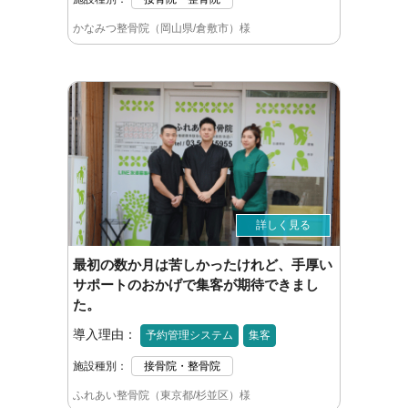
かなみつ整骨院（岡山県/倉敷市）様
詳しく見る
最初の数か月は苦しかったけれど、手厚い
サポートのおかげで集客が期待できまし
た。
導入理由：
予約管理システム
集客
施設種別：
接骨院・整骨院
ふれあい整骨院（東京都/杉並区）様