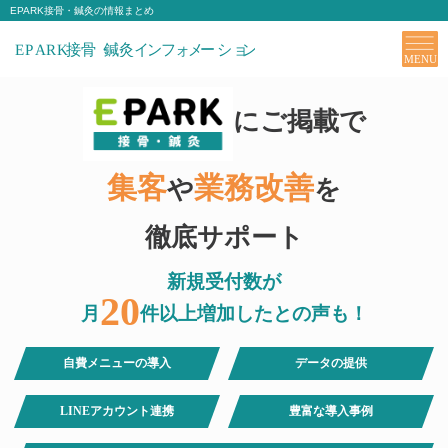
EPARK接骨・鍼灸の情報まとめ
にご掲載で
集客
業務改善
や
を
徹底サポート
新規受付数が
20
月
件以上増加したとの声も！
自費メニューの導入
データの提供
LINEアカウント連携
豊富な導入事例