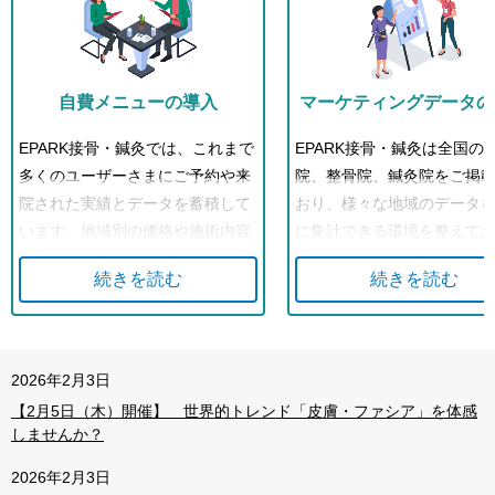
自費メニューの導入
マーケティングデータの
EPARK接骨・鍼灸では、これまで
EPARK接骨・鍼灸は全国の
多くのユーザーさまにご予約や来
院、整骨院、鍼灸院をご掲
院された実績とデータを蓄積して
おり、様々な地域のデータ
います。地域別の価格や施術内容
に集計できる環境を整えて
など、それらのビックデータを活
す。今やホームページやブ
続きを読む
続きを読む
用することで、効率的な集客に結
どお持ちの施設さまは当た
び付けることができています。開
なっている昨今ですが、そ
業されたばかりの先生で、「どん
ただインターネットに情報
な自費メニューがユーザー様にと
しているだけでは、中々新
2026年2月3日
ってにニーズがあるのか？」とお
客に結びづらい時代にもな
【2月5日（木）開催】 世界的トレンド「皮膚・ファシア」を体感
悩みになられていたり、「これか
ています。そういった中で
しませんか？
ら自費の施術を伸ばしていきた
っかりと集客に結びつきや
2026年2月3日
い」と考えられている先生方の自
りよう、有意義なデータ提