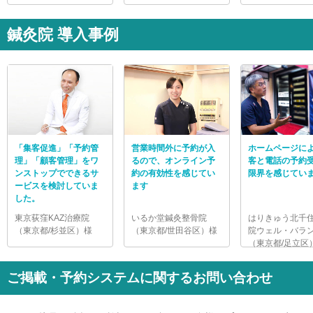
鍼灸院 導入事例
「集客促進」「予約管
営業時間外に予約が入
ホームページに
理」「顧客管理」をワ
るので、オンライン予
客と電話の予約
ンストップでできるサ
約の有効性を感じてい
限界を感じてい
ービスを検討していま
ます
した。
東京荻窪KAZ治療院
いるか堂鍼灸整骨院
はりきゅう北千
（東京都/杉並区）様
（東京都/世田谷区）様
院ウェル・バラ
（東京都/足立区
ご掲載・予約システムに関するお問い合わせ