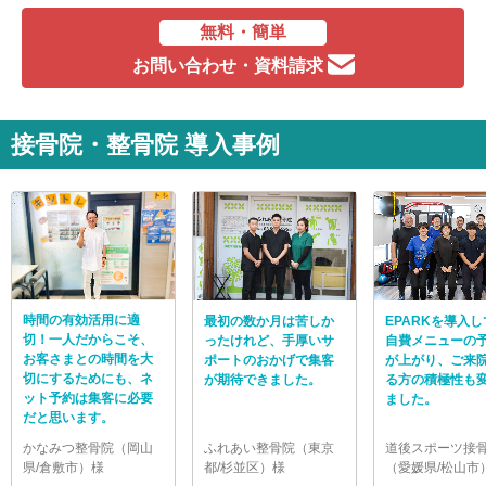
ホームページURL:
https://manaseikotsu.jp/
無料・簡単
お問い合わせ・資料請求
接骨院・整骨院 導入事例
時間の有効活用に適
最初の数か月は苦しか
EPARKを導入
切！一人だからこそ、
ったけれど、手厚いサ
自費メニューの
お客さまとの時間を大
ポートのおかげで集客
が上がり、ご来
切にするためにも、ネ
が期待できました。
る方の積極性も
ット予約は集客に必要
ました。
だと思います。
かなみつ整骨院（岡山
ふれあい整骨院（東京
道後スポーツ接
県/倉敷市）様
都/杉並区）様
（愛媛県/松山市