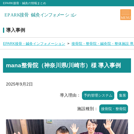
EPARK接骨・鍼灸の情報まとめ
導入事例
EPARK接骨・鍼灸インフォメーション
>
接骨院・整骨院・鍼灸院・整体施設 導
mana整骨院（神奈川県/川崎市）様 導入事例
2025年9月2日
導入理由：
予約管理システム
集客
施設種別：
接骨院・整骨院